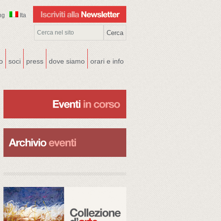
ng
Ita
co
soci
press
dove siamo
orari e info