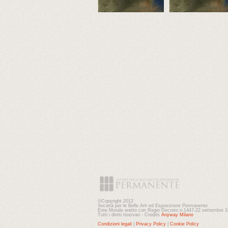
©Copyright 2012
Società per le Belle Arti ed Esposizione Permanente
Ente Morale eretto con Regio Decreto n.1447-22 settembre 
Tutti i diritti riservati - Credits
Anyway Milano
Condizioni legali
|
Privacy Policy
|
Cookie Policy