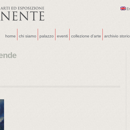
E
home
chi siamo
palazzo
eventi
collezione d’arte
archivio stori
uende