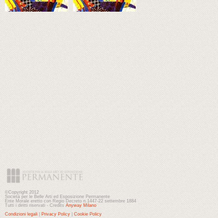
©Copyright 2012
Società per le Belle Arti ed Esposizione Permanente
Ente Morale eretto con Regio Decreto n.1447-22 settembre 1884
Tutti i diritti riservati - Credits
Anyway Milano
Condizioni legali
|
Privacy Policy
|
Cookie Policy