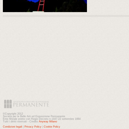
©Copyright 2012
Società per le Belle Arti ed Esposizione Permanente
Ente Morale eretto con Regio Decreto n.1447-22 settembre 1884
Tutti i diritti riservati - Credits
Anyway Milano
Condizioni legali
|
Privacy Policy
|
Cookie Policy