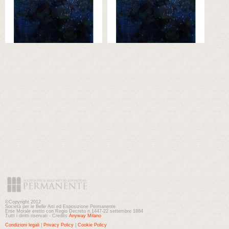
©Copyright 2012
Società per le Belle Arti ed Esposizione Permanente
Ente Morale eretto con Regio Decreto n.1447-22 settembre 1884
Tutti i diritti riservati - Credits
Anyway Milano
Condizioni legali
|
Privacy Policy
|
Cookie Policy