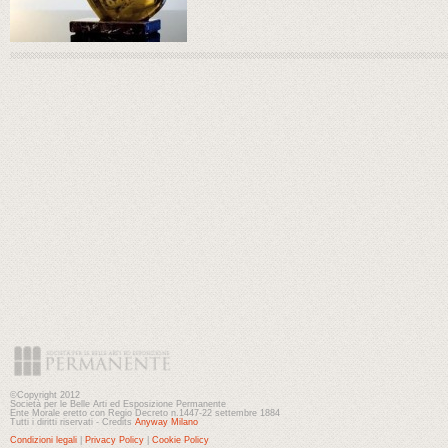
©Copyright 2012
Società per le Belle Arti ed Esposizione Permanente
Ente Morale eretto con Regio Decreto n.1447-22 settembre 1884
Tutti i diritti riservati - Credits
Anyway Milano
Condizioni legali
|
Privacy Policy
|
Cookie Policy