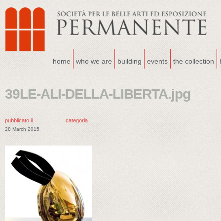
home
who we are
building
events
the collection
39LE-ALI-DELLA-LIBERTA.jpg
pubblicato il
categoria
28 March 2015