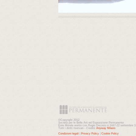
©Copyright 2012
Società per le Belle Arti ed Esposizione Permanente
Ente Morale eretto con Regio Decreto n.1447-22 settembre 
Tutti i diritti riservati - Credits
Anyway Milano
Condizioni legali
|
Privacy Policy
|
Cookie Policy