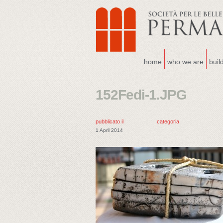
home
who we are
buil
152Fedi-1.JPG
pubblicato il
categoria
1 April 2014