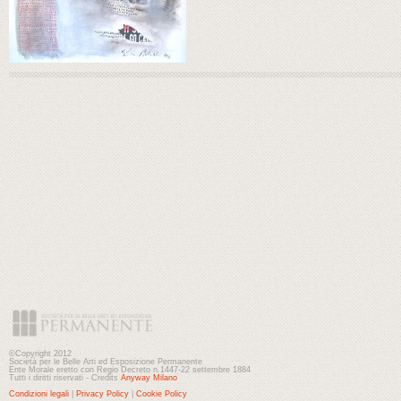
©Copyright 2012
Società per le Belle Arti ed Esposizione Permanente
Ente Morale eretto con Regio Decreto n.1447-22 settembre 1884
Tutti i diritti riservati - Credits
Anyway Milano
Condizioni legali
|
Privacy Policy
|
Cookie Policy