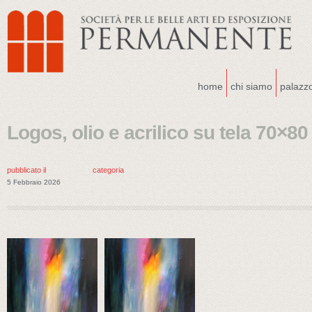
home
chi siamo
palazz
Logos, olio e acrilico su tela 70×80
pubblicato il
categoria
5 Febbraio 2026