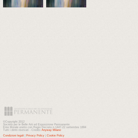
©Copyright 2012
Società per le Belle Arti ed Esposizione Permanente
Ente Morale eretto con Regio Decreto n.1447-22 settembre 1884
Tutti i diritti riservati - Credits
Anyway Milano
Condizioni legali
|
Privacy Policy
|
Cookie Policy