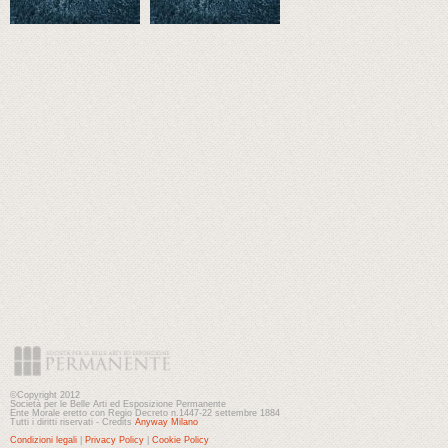
©Copyright 2012
Società per le Belle Arti ed Esposizione Permanente
Ente Morale eretto con Regio Decreto n.1447-22 settembre 1884
Tutti i diritti riservati - Credits
Anyway Milano
Condizioni legali
|
Privacy Policy
|
Cookie Policy