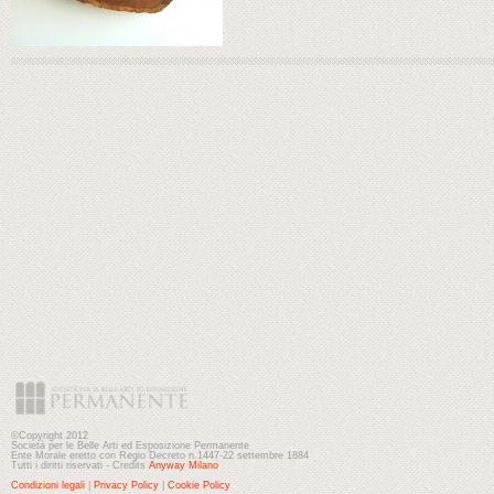
©Copyright 2012
Società per le Belle Arti ed Esposizione Permanente
Ente Morale eretto con Regio Decreto n.1447-22 settembre 1884
Tutti i diritti riservati - Credits
Anyway Milano
Condizioni legali
|
Privacy Policy
|
Cookie Policy