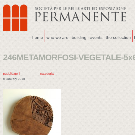
home
who we are
building
events
the collection
246METAMORFOSI-VEGETALE-5x6
pubblicato il
categoria
8 January 2018