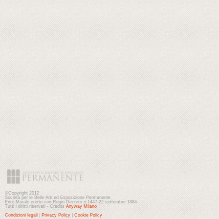
©Copyright 2012
Società per le Belle Arti ed Esposizione Permanente
Ente Morale eretto con Regio Decreto n.1447-22 settembre 1884
Tutti i diritti riservati - Credits
Anyway Milano
Condizioni legali
|
Privacy Policy
|
Cookie Policy