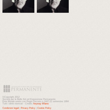
©Copyright 2012
Società per le Belle Arti ed Esposizione Permanente
Ente Morale eretto con Regio Decreto n.1447-22 settembre 1884
Tutti i diritti riservati - Credits
Anyway Milano
Condizioni legali
|
Privacy Policy
|
Cookie Policy