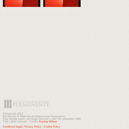
©Copyright 2012
Società per le Belle Arti ed Esposizione Permanente
Ente Morale eretto con Regio Decreto n.1447-22 settembre 1884
Tutti i diritti riservati - Credits
Anyway Milano
Condizioni legali
|
Privacy Policy
|
Cookie Policy