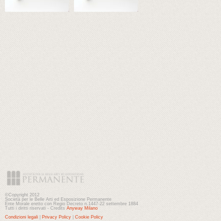
©Copyright 2012
Società per le Belle Arti ed Esposizione Permanente
Ente Morale eretto con Regio Decreto n.1447-22 settembre 1884
Tutti i diritti riservati - Credits
Anyway Milano
Condizioni legali
|
Privacy Policy
|
Cookie Policy