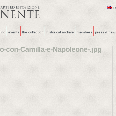
E
ding
events
the collection
historical archive
members
press & new
o-con-Camilla-e-Napoleone-.jpg