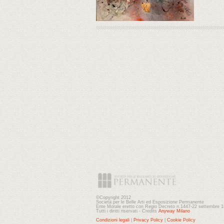
©Copyright 2012
Società per le Belle Arti ed Esposizione Permanente
Ente Morale eretto con Regio Decreto n.1447-22 settembre 
Tutti i diritti riservati - Credits
Anyway Milano
Condizioni legali
|
Privacy Policy
|
Cookie Policy