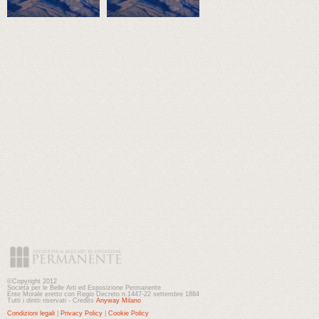
©Copyright 2012
Società per le Belle Arti ed Esposizione Permanente
Ente Morale eretto con Regio Decreto n.1447-22 settembre 1884
Tutti i diritti riservati - Credits
Anyway Milano
Condizioni legali
|
Privacy Policy
|
Cookie Policy