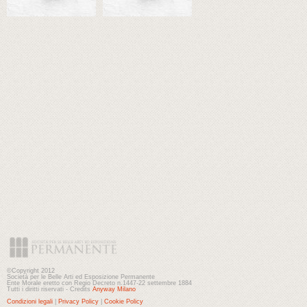
©Copyright 2012
Società per le Belle Arti ed Esposizione Permanente
Ente Morale eretto con Regio Decreto n.1447-22 settembre 1884
Tutti i diritti riservati - Credits
Anyway Milano
Condizioni legali
|
Privacy Policy
|
Cookie Policy