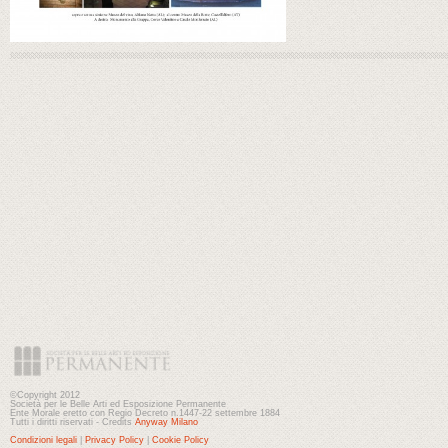
©Copyright 2012
Società per le Belle Arti ed Esposizione Permanente
Ente Morale eretto con Regio Decreto n.1447-22 settembre 1884
Tutti i diritti riservati - Credits
Anyway Milano
Condizioni legali
|
Privacy Policy
|
Cookie Policy