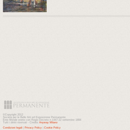
©Copyright 2012
Società per le Belle Arti ed Esposizione Permanente
Ente Morale eretto con Regio Decreto n.1447-22 settembre 1884
Tutti i diritti riservati - Credits
Anyway Milano
Condizioni legali
|
Privacy Policy
|
Cookie Policy