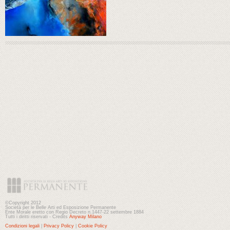
©Copyright 2012
Società per le Belle Arti ed Esposizione Permanente
Ente Morale eretto con Regio Decreto n.1447-22 settembre 1884
Tutti i diritti riservati - Credits
Anyway Milano
Condizioni legali
|
Privacy Policy
|
Cookie Policy