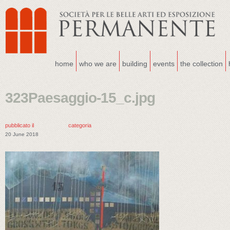
home
who we are
building
events
the collection
323Paesaggio-15_c.jpg
pubblicato il
categoria
20 June 2018