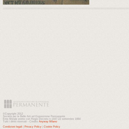
©Copyright 2012
Società per le Belle Arti ed Esposizione Permanente
Ente Morale eretto con Regio Decreto n.1447-22 settembre 1884
Tutti i diritti riservati - Credits
Anyway Milano
Condizioni legali
|
Privacy Policy
|
Cookie Policy