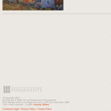
©Copyright 2012
Società per le Belle Arti ed Esposizione Permanente
Ente Morale eretto con Regio Decreto n.1447-22 settembre 1884
Tutti i diritti riservati - Credits
Anyway Milano
Condizioni legali
|
Privacy Policy
|
Cookie Policy