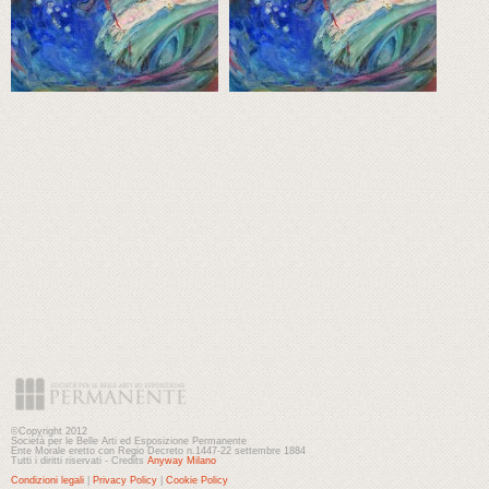
©Copyright 2012
Società per le Belle Arti ed Esposizione Permanente
Ente Morale eretto con Regio Decreto n.1447-22 settembre 1884
Tutti i diritti riservati - Credits
Anyway Milano
Condizioni legali
|
Privacy Policy
|
Cookie Policy