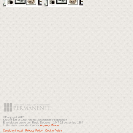
©Copyright 2012
Società per le Belle Arti ed Esposizione Permanente
Ente Morale eretto con Regio Decreto n.1447-22 settembre 1884
Tutti i diritti riservati - Credits
Anyway Milano
Condizioni legali
|
Privacy Policy
|
Cookie Policy