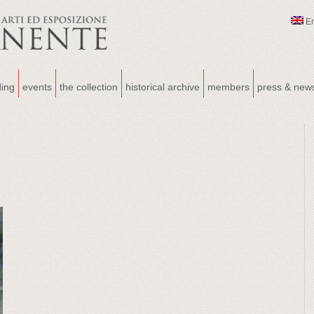
E
ding
events
the collection
historical archive
members
press & new