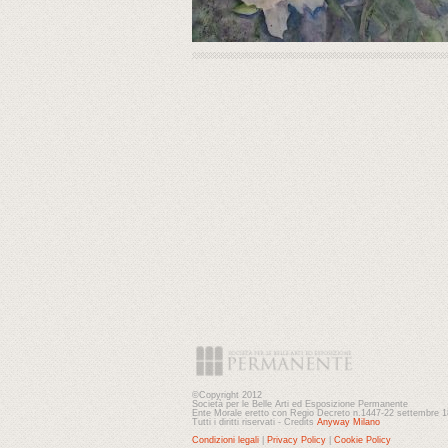
©Copyright 2012
Società per le Belle Arti ed Esposizione Permanente
Ente Morale eretto con Regio Decreto n.1447-22 settembre 
Tutti i diritti riservati - Credits
Anyway Milano
Condizioni legali
|
Privacy Policy
|
Cookie Policy