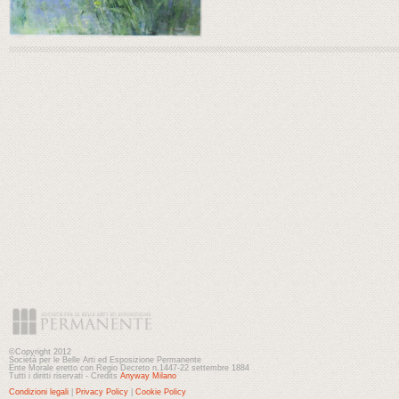
©Copyright 2012
Società per le Belle Arti ed Esposizione Permanente
Ente Morale eretto con Regio Decreto n.1447-22 settembre 1884
Tutti i diritti riservati - Credits
Anyway Milano
Condizioni legali
|
Privacy Policy
|
Cookie Policy