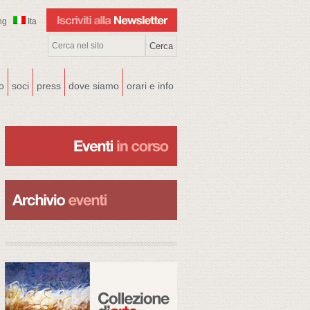
ng
Ita
co
soci
press
dove siamo
orari e info