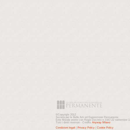
©Copyright 2012
Società per le Belle Arti ed Esposizione Permanente
Ente Morale eretto con Regio Decreto n.1447-22 settembre 
Tutti i diritti riservati - Credits
Anyway Milano
Condizioni legali
|
Privacy Policy
|
Cookie Policy