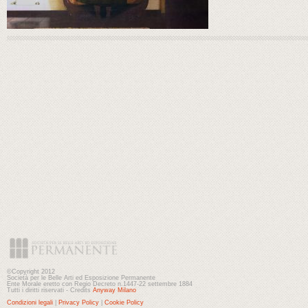
©Copyright 2012
Società per le Belle Arti ed Esposizione Permanente
Ente Morale eretto con Regio Decreto n.1447-22 settembre 1884
Tutti i diritti riservati - Credits
Anyway Milano
Condizioni legali
|
Privacy Policy
|
Cookie Policy