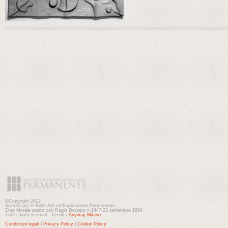
©Copyright 2012
Società per le Belle Arti ed Esposizione Permanente
Ente Morale eretto con Regio Decreto n.1447-22 settembre 1884
Tutti i diritti riservati - Credits
Anyway Milano
Condizioni legali
|
Privacy Policy
|
Cookie Policy