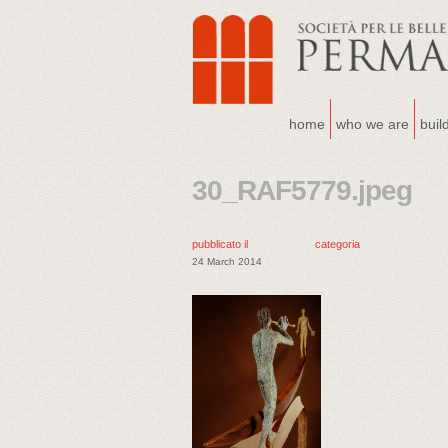
home
who we are
buil
30_RAF5779.jpeg
pubblicato il
categoria
24 March 2014