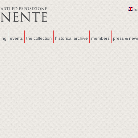
E
ding
events
the collection
historical archive
members
press & new