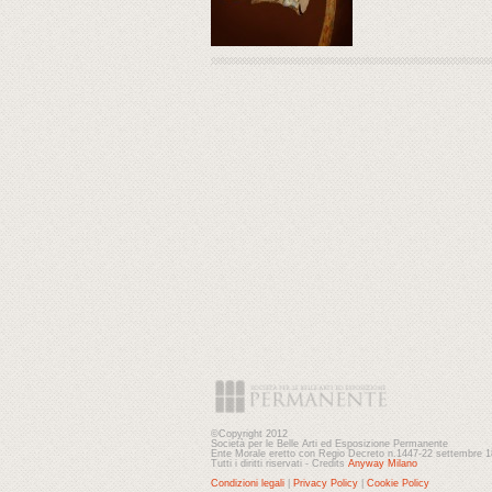
©Copyright 2012
Società per le Belle Arti ed Esposizione Permanente
Ente Morale eretto con Regio Decreto n.1447-22 settembre 
Tutti i diritti riservati - Credits
Anyway Milano
Condizioni legali
|
Privacy Policy
|
Cookie Policy