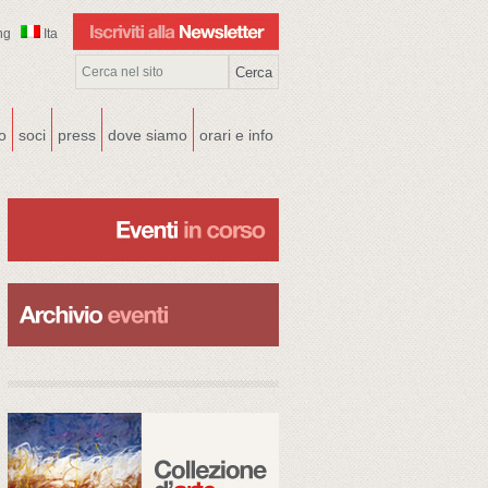
ng
Ita
co
soci
press
dove siamo
orari e info