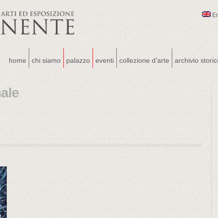
E
home
chi siamo
palazzo
eventi
collezione d’arte
archivio stori
male