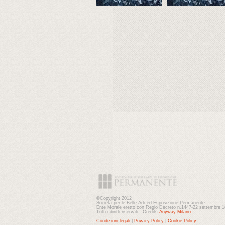
©Copyright 2012
Società per le Belle Arti ed Esposizione Permanente
Ente Morale eretto con Regio Decreto n.1447-22 settembre 
Tutti i diritti riservati - Credits
Anyway Milano
Condizioni legali
|
Privacy Policy
|
Cookie Policy