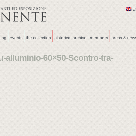
E
ding
events
the collection
historical archive
members
press & new
u-alluminio-60×50-Scontro-tra-