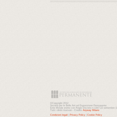
©Copyright 2012
Società per le Belle Arti ed Esposizione Permanente
Ente Morale eretto con Regio Decreto n.1447-22 settembre 
Tutti i diritti riservati - Credits
Anyway Milano
Condizioni legali
|
Privacy Policy
|
Cookie Policy