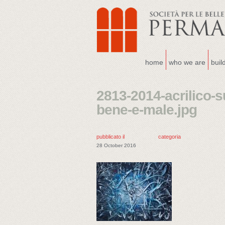
home
who we are
buil
2813-2014-acrilico-s
bene-e-male.jpg
pubblicato il
categoria
28 October 2016