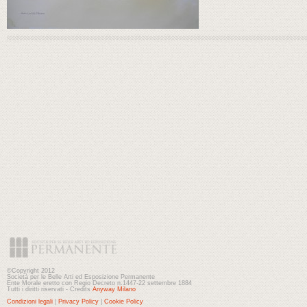
©Copyright 2012
Società per le Belle Arti ed Esposizione Permanente
Ente Morale eretto con Regio Decreto n.1447-22 settembre 1884
Tutti i diritti riservati - Credits
Anyway Milano
Condizioni legali
|
Privacy Policy
|
Cookie Policy