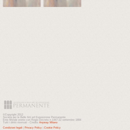
©Copyright 2012
Società per le Belle Arti ed Esposizione Permanente
Ente Morale eretto con Regio Decreto n.1447-22 settembre 1884
Tutti i diritti riservati - Credits
Anyway Milano
Condizioni legali
|
Privacy Policy
|
Cookie Policy