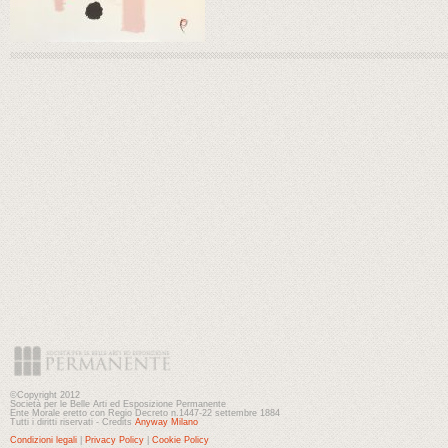
©Copyright 2012
Società per le Belle Arti ed Esposizione Permanente
Ente Morale eretto con Regio Decreto n.1447-22 settembre 1884
Tutti i diritti riservati - Credits
Anyway Milano
Condizioni legali
|
Privacy Policy
|
Cookie Policy