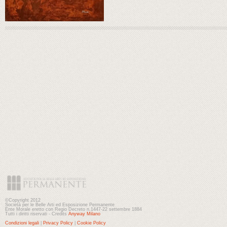
©Copyright 2012
Società per le Belle Arti ed Esposizione Permanente
Ente Morale eretto con Regio Decreto n.1447-22 settembre 1884
Tutti i diritti riservati - Credits
Anyway Milano
Condizioni legali
|
Privacy Policy
|
Cookie Policy