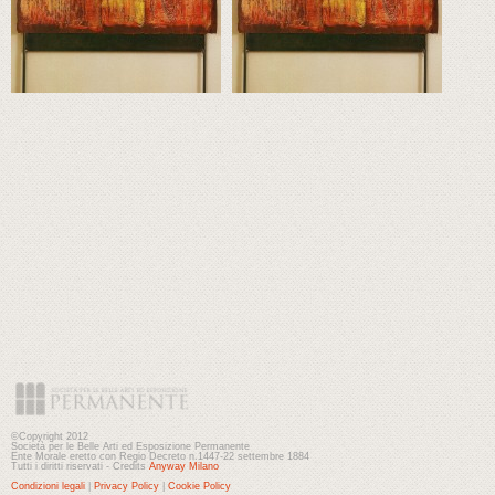
©Copyright 2012
Società per le Belle Arti ed Esposizione Permanente
Ente Morale eretto con Regio Decreto n.1447-22 settembre 1884
Tutti i diritti riservati - Credits
Anyway Milano
Condizioni legali
|
Privacy Policy
|
Cookie Policy