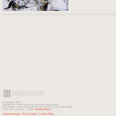
©Copyright 2012
Società per le Belle Arti ed Esposizione Permanente
Ente Morale eretto con Regio Decreto n.1447-22 settembre 1884
Tutti i diritti riservati - Credits
Anyway Milano
Condizioni legali
|
Privacy Policy
|
Cookie Policy