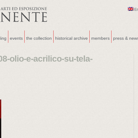
E
ding
events
the collection
historical archive
members
press & new
-olio-e-acrilico-su-tela-