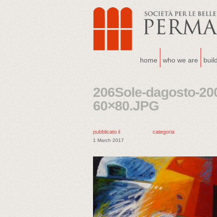
home
who we are
buil
206Sole-dagosto-2008
60×80.JPG
pubblicato il
categoria
1 March 2017