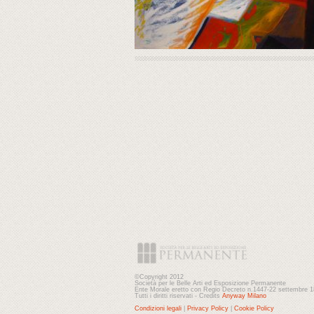
©Copyright 2012
Società per le Belle Arti ed Esposizione Permanente
Ente Morale eretto con Regio Decreto n.1447-22 settembre 
Tutti i diritti riservati - Credits
Anyway Milano
Condizioni legali
|
Privacy Policy
|
Cookie Policy