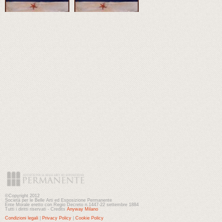
©Copyright 2012
Società per le Belle Arti ed Esposizione Permanente
Ente Morale eretto con Regio Decreto n.1447-22 settembre 1884
Tutti i diritti riservati - Credits
Anyway Milano
Condizioni legali
|
Privacy Policy
|
Cookie Policy