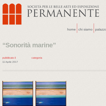
home
chi siamo
palazz
“Sonorità marine”
pubblicato il
categoria
11 Aprile 2017