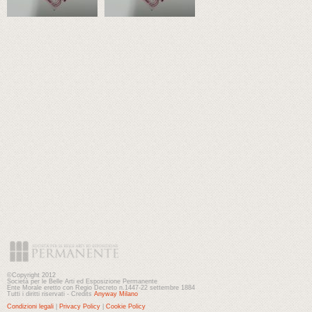
©Copyright 2012
Società per le Belle Arti ed Esposizione Permanente
Ente Morale eretto con Regio Decreto n.1447-22 settembre 1884
Tutti i diritti riservati - Credits
Anyway Milano
Condizioni legali
|
Privacy Policy
|
Cookie Policy