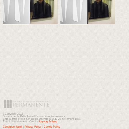
©Copyright 2012
Società per le Belle Arti ed Esposizione Permanente
Ente Morale eretto con Regio Decreto n.1447-22 settembre 1884
Tutti i diritti riservati - Credits
Anyway Milano
Condizioni legali
|
Privacy Policy
|
Cookie Policy