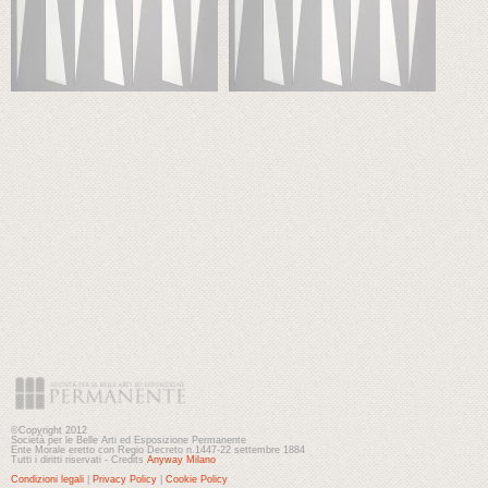
©Copyright 2012
Società per le Belle Arti ed Esposizione Permanente
Ente Morale eretto con Regio Decreto n.1447-22 settembre 1884
Tutti i diritti riservati - Credits
Anyway Milano
Condizioni legali
|
Privacy Policy
|
Cookie Policy