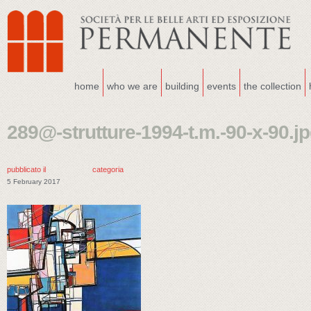
home
who we are
building
events
the collection
289@-strutture-1994-t.m.-90-x-90.j
pubblicato il
categoria
5 February 2017