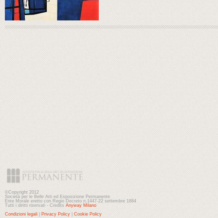
©Copyright 2012
Società per le Belle Arti ed Esposizione Permanente
Ente Morale eretto con Regio Decreto n.1447-22 settembre 1884
Tutti i diritti riservati - Credits
Anyway Milano
Condizioni legali
|
Privacy Policy
|
Cookie Policy