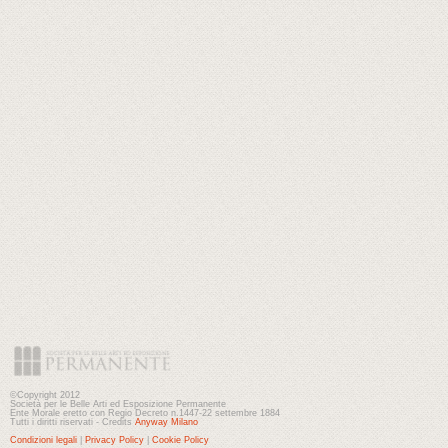
©Copyright 2012
Società per le Belle Arti ed Esposizione Permanente
Ente Morale eretto con Regio Decreto n.1447-22 settembre 1884
Tutti i diritti riservati - Credits
Anyway Milano
Condizioni legali
|
Privacy Policy
|
Cookie Policy