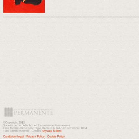
©Copyright 2012
Società per le Belle Arti ed Esposizione Permanente
Ente Morale eretto con Regio Decreto n.1447-22 settembre 1884
Tutti i diritti riservati - Credits
Anyway Milano
Condizioni legali
|
Privacy Policy
|
Cookie Policy