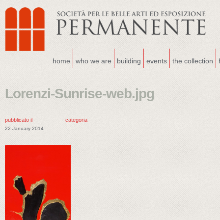
home
who we are
building
events
the collection
Lorenzi-Sunrise-web.jpg
pubblicato il
categoria
22 January 2014