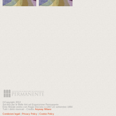
©Copyright 2012
Società per le Belle Arti ed Esposizione Permanente
Ente Morale eretto con Regio Decreto n.1447-22 settembre 1884
Tutti i diritti riservati - Credits
Anyway Milano
Condizioni legali
|
Privacy Policy
|
Cookie Policy