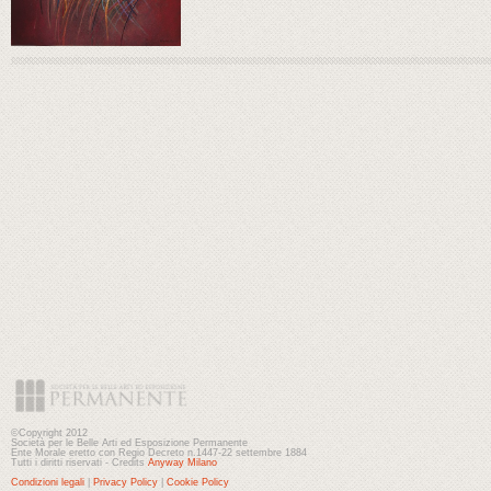
©Copyright 2012
Società per le Belle Arti ed Esposizione Permanente
Ente Morale eretto con Regio Decreto n.1447-22 settembre 1884
Tutti i diritti riservati - Credits
Anyway Milano
Condizioni legali
|
Privacy Policy
|
Cookie Policy