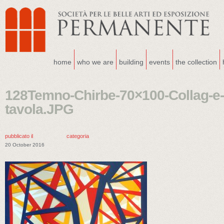
home
who we are
building
events
the collection
128Temno-Chirbe-70×100-Collag-e-i
tavola.JPG
pubblicato il
categoria
20 October 2016