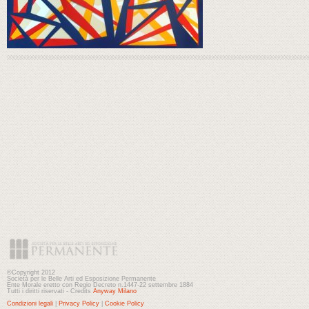
©Copyright 2012
Società per le Belle Arti ed Esposizione Permanente
Ente Morale eretto con Regio Decreto n.1447-22 settembre 1884
Tutti i diritti riservati - Credits
Anyway Milano
Condizioni legali
|
Privacy Policy
|
Cookie Policy