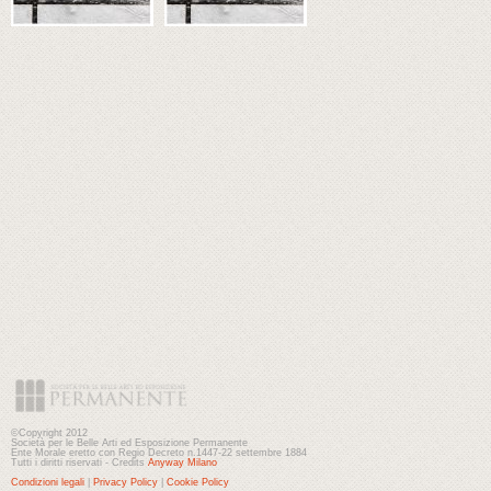
©Copyright 2012
Società per le Belle Arti ed Esposizione Permanente
Ente Morale eretto con Regio Decreto n.1447-22 settembre 1884
Tutti i diritti riservati - Credits
Anyway Milano
Condizioni legali
|
Privacy Policy
|
Cookie Policy